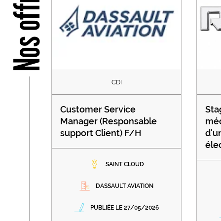
Nos offres
CDI
Customer Service
Sta
Manager (Responsable
méc
support Client) F/H
d'u
éle
SAINT CLOUD
DASSAULT AVIATION
PUBLIÉE LE 27/05/2026