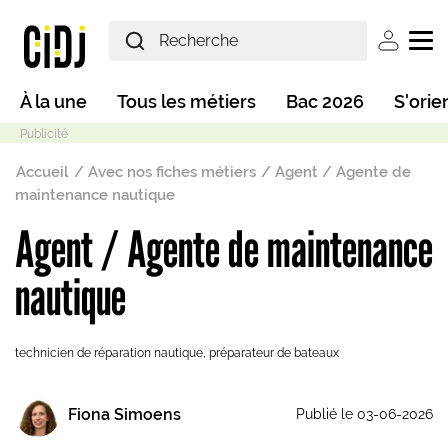
Aller au contenu principal
User ac
Main navigation
À la une
Tous les métiers
Bac 2026
S'orie
Fil d'Ariane
Accueil
Avec nos fiches métiers
Agent / Agente de
maintenance nautique
Agent / Agente de maintenance
Mode sombre
nautique
technicien de réparation nautique, préparateur de bateaux
Fiona Simoens
Publié le 03-06-2026