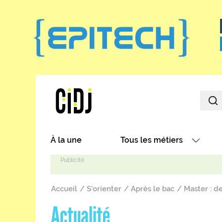
Aller au contenu principal
Main navigation
À la une
Tous les métiers
Avec nos focus métiers
Fil d'Ariane
Avec nos fiches métiers
Accueil
S'orienter
Après le bac
Master : d
Les métiers par secteurs
Actualité
Les métiers par centres d'in