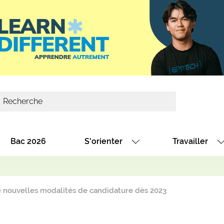
Bac 2026
S'orienter
Travailler
Avec nos fiches diplômes
Les offres de
Avec nos fiches métiers
Les offres à 
e nouvelles modalités de candidature dès 2023
Au collège
Dénicher un 
térêt
Alternance : les formations des école
Décrocher un