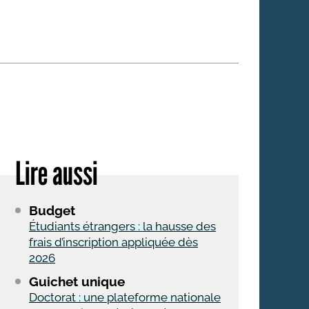
 qui embauchent
S'engager pour une cause
Ses déplacements
Créer son entreprise
Sa vie affective
C'est vous qui le dites
Sa santé
Ses démarches administrat
Face à la justice
Lire aussi
Ses loisirs
Ses vacances
Budget
À l'étranger
Étudiants étrangers : la hausse des
frais d’inscription appliquée dès
Découvrir le monde
2026
Guichet unique
Doctorat : une plateforme nationale