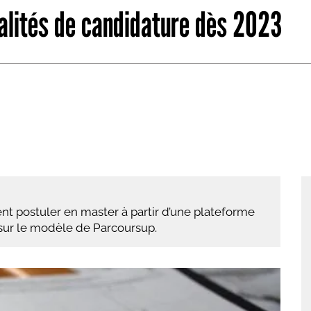
alités de candidature dès 2023
abétique
Après la 3eme
Les secteurs
Avec Parcoursup
Les écoles se présentent
Après le bac
Grâce à l'alternance
Avec nos focus diplômes
Apprendre autrement
ient postuler en master à partir d’une plateforme
Avec nos focus métiers
sur le modèle de Parcoursup.