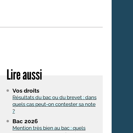
 qui embauchent
S'engager pour une cause
Ses déplacements
Créer son entreprise
Sa vie affective
C'est vous qui le dites
Sa santé
Ses démarches administrat
Face à la justice
Lire aussi
Ses loisirs
Ses vacances
Vos droits
À l'étranger
Résultats du bac ou du brevet : dans
quels cas peut-on contester sa note
Découvrir le monde
?
Bac 2026
Mention très bien au bac : quels