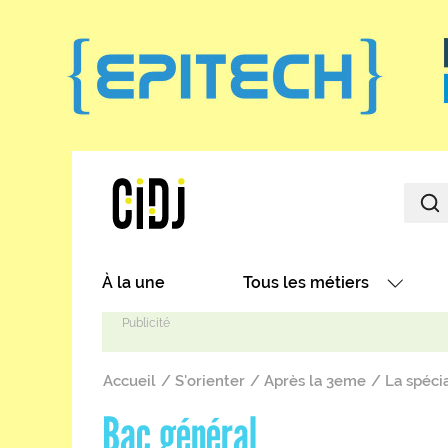
Aller au contenu principal
Main navigation
À la une
Tous les métiers
Avec nos focus métiers
Fil d'Ariane
Avec nos fiches métiers
Accueil
S'orienter
Après la 3eme
La spécia
Les métiers par secteurs
Bac général
Les métiers par centres d'in