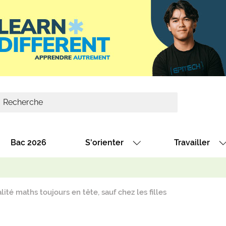
Bac 2026
S'orienter
Travailler
Avec nos fiches diplômes
Les offres de
Avec nos fiches métiers
Les offres à 
lité maths toujours en tête, sauf chez les filles
Au collège
Dénicher un 
térêt
Alternance : les formations des école
Décrocher un