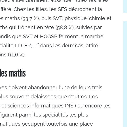
spécialités dominent aussi bien chez les filles
fère. Chez les filles, les SES décrochent la
es maths (33,7 %), puis SVT, physique-chimie et
s qui trônent en tête (58,8 %), suivies par
 tandis que SVT et HGGSP ferment la marche
e
cialité LLCER, 6
dans les deux cas, attire
ns (11,6 %).
 les maths
èves doivent abandonner l’une de leurs trois
 plus souvent délaissées que d’autres. Les
e et sciences informatiques (NSI) ou encore les
figurent parmi les spécialités les plus
tiques occupent toutefois une place