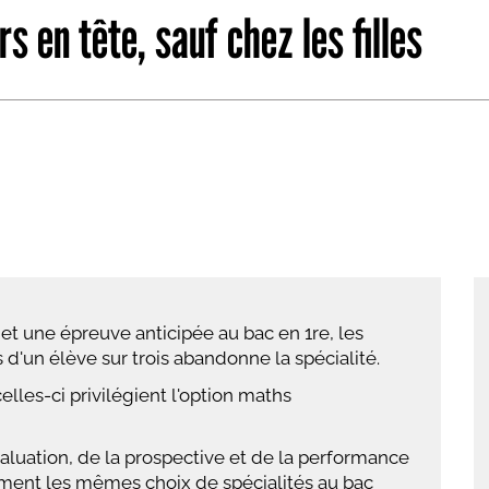
s en tête, sauf chez les filles
abétique
Après la 3eme
Les secteurs
Avec Parcoursup
Les écoles se présentent
Après le bac
Grâce à l'alternance
Avec nos focus diplômes
Apprendre autrement
t une épreuve anticipée au bac en 1re, les
Avec nos focus métiers
d'un élève sur trois abandonne la spécialité.
celles-ci privilégient l'option maths
valuation, de la prospective et de la performance
lement les mêmes choix de spécialités au bac