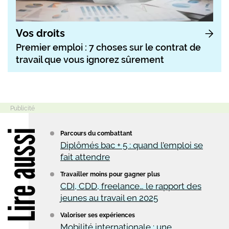
Vos droits
Premier emploi : 7 choses sur le contrat de
travail que vous ignorez sûrement
Lire aussi
Parcours du combattant
Diplômés bac + 5 : quand l’emploi se
fait attendre
Travailler moins pour gagner plus
CDI, CDD, freelance… le rapport des
jeunes au travail en 2025
Valoriser ses expériences
Mobilité internationale : une