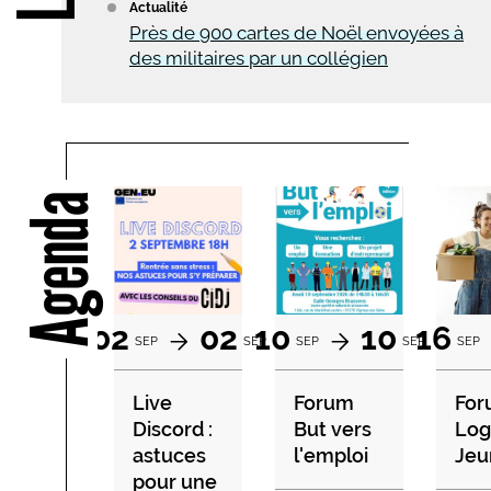
Actualité
Près de 900 cartes de Noël envoyées à
des militaires par un collégien
Agenda
02
02
10
10
16
SEP
SEP
SEP
SEP
SEP
Live
Forum
For
Discord :
But vers
Lo
astuces
l'emploi
Jeu
pour une