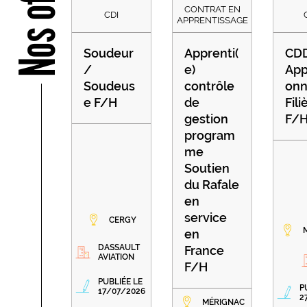
Nos offres
CONTRAT EN
CDI
APPRENTISSAGE
Soudeur
Apprenti(
CDD
/
e)
App
Soudeus
contrôle
onn
e F/H
de
Fili
gestion
F/
program
me
Soutien
du Rafale
en
service
CERGY
en
DASSAULT
France
AVIATION
F/H
PUBLIÉE LE
P
17/07/2026
2
MÉRIGNAC