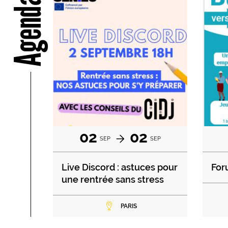
Agenda
02
02
SEP
SEP
Live Discord : astuces pour
For
une rentrée sans stress
PARIS