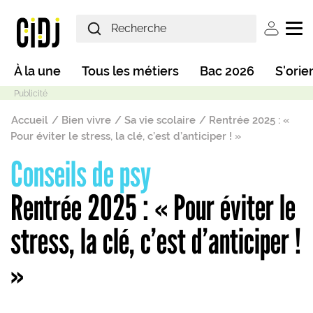
Aller au contenu principal
User ac
Main navigation
À la une
Tous les métiers
Bac 2026
S'orie
Fil d'Ariane
Accueil
Bien vivre
Sa vie scolaire
Rentrée 2025 : «
Pour éviter le stress, la clé, c’est d’anticiper ! »
Conseils de psy
Mode sombre
Rentrée 2025 : « Pour éviter le
stress, la clé, c’est d’anticiper !
»