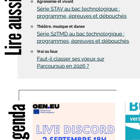
Lire aussi
Agronomie et vivant
Série STAV au bac technologique :
programme, épreuves et débouchés
Théâtre, musique et danse
Série S2TMD au bac technologique :
programmes, épreuves et débouchés
Vrai ou faux
Faut-il classer ses vœux sur
Parcoursup en 2026 ?
Agenda