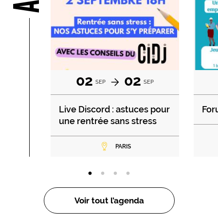
02
02
SEP
SEP
Live Discord : astuces pour
For
une rentrée sans stress
PARIS
Voir tout l’agenda