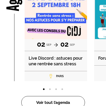
02
02
SEP
SEP
Live Discord : astuces pour
For
une rentrée sans stress
PARIS
Voir tout l’agenda