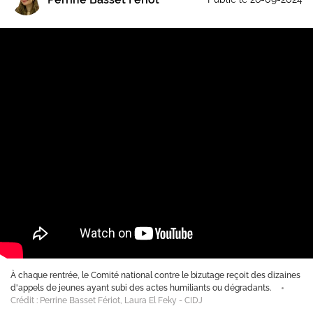
nal contre le bizutage reçoit des dizaines
Témoignagne du frère de David, 
s actes humiliants ou dégradants.
week-end d'intégration en Bretagn
ura El Feky - CIDJ
Ministère de l'Enseignement supé