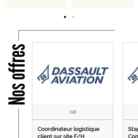
Nos offres
CDI
Coordinateur logistique
Sta
client sur site F/H
Com