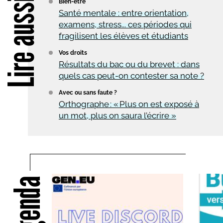
Lire aussi
Bien-être
Santé mentale : entre orientation,
examens, stress... ces périodes qui
fragilisent les élèves et étudiants
Vos droits
Résultats du bac ou du brevet : dans
quels cas peut-on contester sa note ?
Avec ou sans faute ?
Orthographe : « Plus on est exposé à
un mot, plus on saura l’écrire »
Agenda