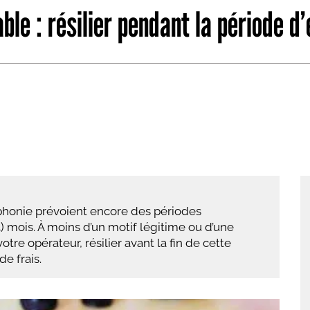
able : résilier pendant la période 
abétique
Après la 3eme
Les secteurs
Avec Parcoursup
Les écoles se présentent
Après le bac
Grâce à l'alternance
Avec nos focus diplômes
Apprendre autrement
éphonie prévoient encore des périodes
Avec nos focus métiers
mois. À moins d’un motif légitime ou d’une
tre opérateur, résilier avant la fin de cette
e frais.