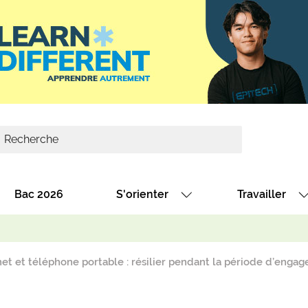
Bac 2026
S'orienter
Travailler
Avec nos fiches diplômes
Les offres de
Avec nos fiches métiers
Les offres à 
et et téléphone portable : résilier pendant la période d’enga
Au collège
Dénicher un 
térêt
Alternance : les formations des école
Décrocher un