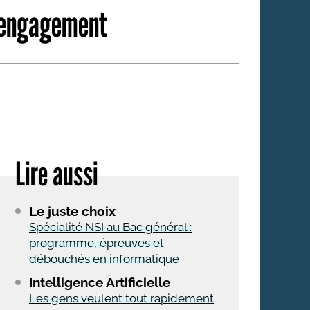
d’engagement
 qui embauchent
S'engager pour une cause
Ses déplacements
Créer son entreprise
Sa vie affective
C'est vous qui le dites
Sa santé
Ses démarches administrat
Face à la justice
Lire aussi
Ses loisirs
Ses vacances
Le juste choix
À l'étranger
Spécialité NSI au Bac général :
programme, épreuves et
Découvrir le monde
débouchés en informatique
Intelligence Artificielle
Les gens veulent tout rapidement