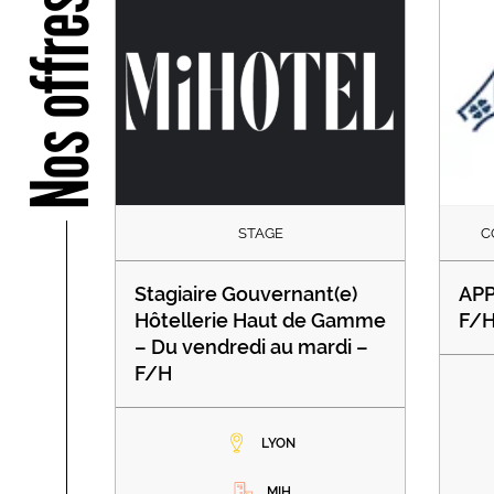
Nos offres
STAGE
C
Stagiaire Gouvernant(e)
APP
Hôtellerie Haut de Gamme
F/
– Du vendredi au mardi –
F/H
LYON
MIH