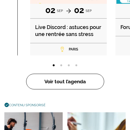
02
02
SEP
SEP
Live Discord : astuces pour
For
une rentrée sans stress
PARIS
Voir tout l’agenda
CONTENU SPONSORISÉ