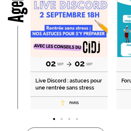
Agenda
02
02
SEP
SEP
Live Discord : astuces pour
For
une rentrée sans stress
PARIS