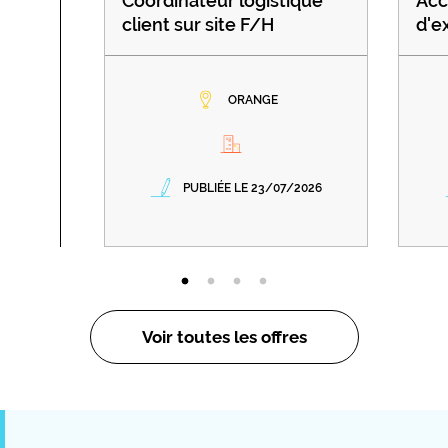
Coordinateur logistique
Acc
client sur site F/H
d'e
ORANGE
PUBLIÉE LE 23/07/2026
Voir toutes les offres