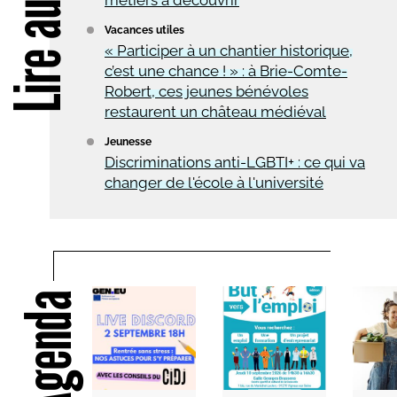
Lire aussi
Vacances utiles
« Participer à un chantier historique,
c’est une chance ! » : à Brie-Comte-
Robert, ces jeunes bénévoles
restaurent un château médiéval
Jeunesse
Discriminations anti-LGBTI+ : ce qui va
changer de l'école à l'université
Agenda