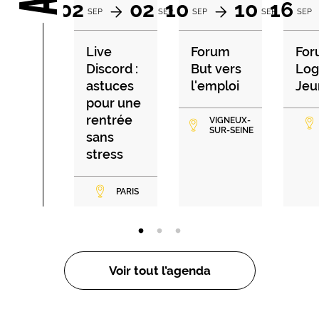
02
02
10
10
16
SEP
SEP
SEP
SEP
SEP
Live
Forum
For
Discord :
But vers
Lo
astuces
l'emploi
Jeu
pour une
rentrée
VIGNEUX-
SUR-SEINE
sans
stress
PARIS
Voir tout l’agenda