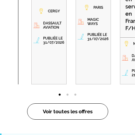
ser
PARIS
CERGY
en
MAGIC
Fra
DASSAULT
WAYS
F/
AVIATION
PUBLIÉE LE
PUBLIÉE LE
31/07/2026
31/07/2026
D
A
P
2
Voir toutes les offres