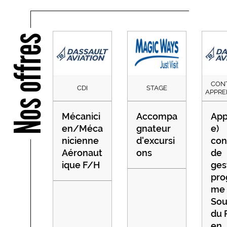
Nos offres
CON
CDI
STAGE
APPRE
Mécanici
Accompa
App
en/Méca
gnateur
e)
nicienne
d'excursi
con
Aéronaut
ons
de
ique F/H
ges
pro
me
Sou
du 
en