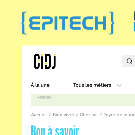
Aller au contenu principal
Main navigation
À la une
Tous les métiers
Avec nos focus métiers
Fil d'Ariane
Avec nos fiches métiers
Accueil
Bien vivre
Chez soi
Foyer de jeunes
Les métiers par secteurs
Bon à savoir
Les métiers par centres d'in