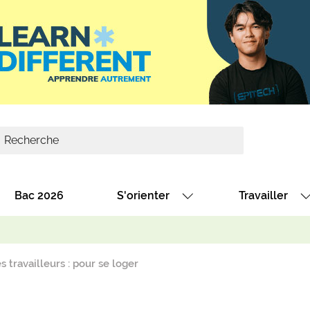
Bac 2026
S'orienter
Travailler
Avec nos fiches diplômes
Les offres de
Avec nos fiches métiers
Les offres à 
 travailleurs : pour se loger
Au collège
Dénicher un 
térêt
Alternance : les formations des école
Décrocher un