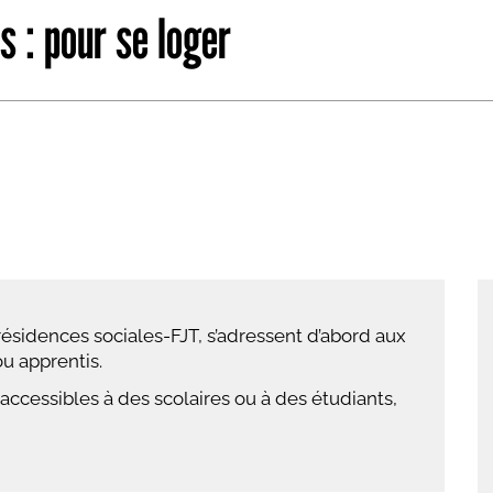
s : pour se loger
abétique
Après la 3eme
Les secteurs
Avec Parcoursup
Les écoles se présentent
Après le bac
Grâce à l'alternance
Avec nos focus diplômes
Apprendre autrement
 résidences sociales-FJT, s’adressent d’abord aux
Avec nos focus métiers
ou apprentis.
accessibles à des scolaires ou à des étudiants,