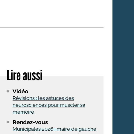
 qui embauchent
S'engager pour une cause
Ses déplacements
Créer son entreprise
Sa vie affective
C'est vous qui le dites
Sa santé
Ses démarches administrat
Face à la justice
Lire aussi
Ses loisirs
Ses vacances
Vidéo
À l'étranger
Révisions : les astuces des
neurosciences pour muscler sa
Découvrir le monde
mémoire
Rendez-vous
Municipales 2026 : maire de gauche