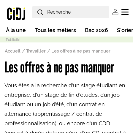
Aller au contenu principal
User ac
Main navigation
À la une
Tous les métiers
Bac 2026
S'orie
Fil d'Ariane
Accueil
Travailler
Les offres à ne pas manquer
Les offres à ne pas manquer
Mode sombre
Vous êtes à la recherche d'un stage étudiant en
entreprise, d'un stage de fin d'études, d’un job
étudiant ou un job d’été, d'un contrat en
alternance (apprentissage / contrat de
professionnalisation), ou encore d'un CDD
(contrat à durée déterminée), d'un CDI (contrat à