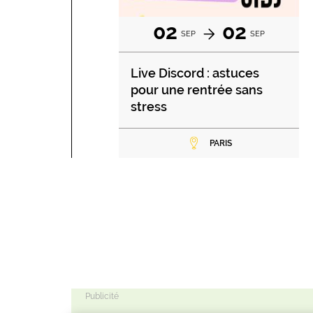
02
02
SEP
SEP
Live Discord : astuces
pour une rentrée sans
stress
PARIS