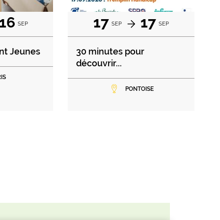
16
17
17
SEP
SEP
SEP
nt Jeunes
30 minutes pour
découvrir...
IS
PONTOISE