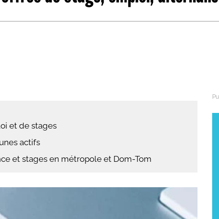
abétique
Après la 3eme
Les secteurs
Avec Parcoursup
Les écoles se présentent
Après le bac
Grâce à l'alternance
Avec nos focus diplômes
oi et de stages
Apprendre autrement
eunes actifs
Avec nos focus métiers
nance et stages en métropole et Dom-Tom