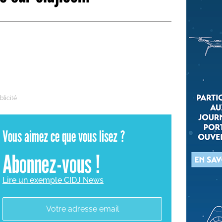
 qui embauchent
S'engager pour une cause
Ses déplacements
Créer son entreprise
Sa vie affective
C'est vous qui le dites
Sa santé
Ses démarches administrat
Face à la justice
Ses loisirs
Vous aimez ce que vous lisez ?
Ses vacances
Abonnez-vous !
À l'étranger
Découvrir le monde
Lire un exemple CIDJ News