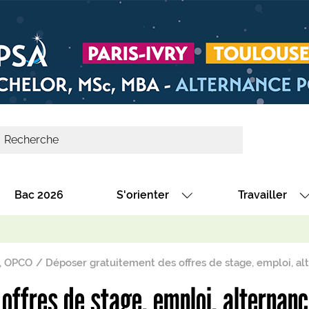
Bac 2026
S'orienter
Travailler
Avec nos fiches diplômes
Les offres de
Avec nos fiches métiers
Les offres à 
s, OPCO
Déposer gratuitement des offres de stage, emploi, al
Au collège
Dénicher un 
offres de stage, emploi, alternanc
térêt
Alternance : les formations des école
Décrocher un