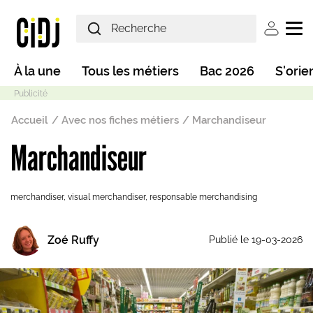
Aller au contenu principal
User ac
Main navigation
À la une
Tous les métiers
Bac 2026
S'orie
Fil d'Ariane
Accueil
Avec nos fiches métiers
Marchandiseur
Marchandiseur
Mode sombre
merchandiser, visual merchandiser, responsable merchandising
Zoé Ruffy
Publié le 19-03-2026