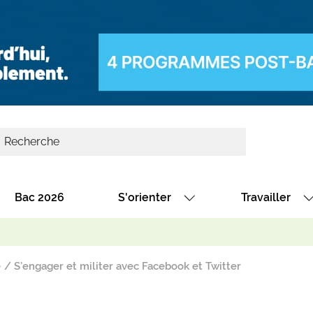
Bac 2026
S'orienter
Travailler
Avec nos fiches diplômes
Les offres de
Avec nos fiches métiers
Les offres à 
e
S’engager et militer avec Facebook et Twitter
Au collège
Dénicher un 
térêt
Alternance : les formations des école
Décrocher un