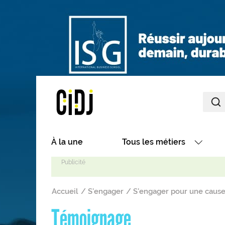
Aller au contenu principal
Main navigation
À la une
Tous les métiers
Avec nos focus métiers
Fil d'Ariane
Avec nos fiches métiers
Accueil
S'engager
S'engager pour une caus
Les métiers par secteurs
Témoignage
Les métiers par centres d'in