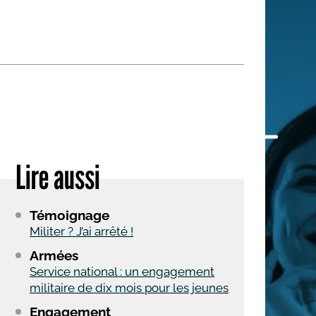
 qui embauchent
S'engager pour une cause
Ses déplacements
Créer son entreprise
Sa vie affective
C'est vous qui le dites
Sa santé
Ses démarches administrat
Face à la justice
Lire aussi
Ses loisirs
Ses vacances
Témoignage
À l'étranger
Militer ? J’ai arrêté !
Découvrir le monde
Armées
Service national : un engagement
militaire de dix mois pour les jeunes
Engagement