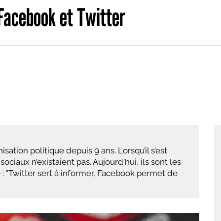
 Facebook et Twitter
abétique
Après la 3eme
Les secteurs
Avec Parcoursup
Les écoles se présentent
Après le bac
Grâce à l'alternance
Avec nos focus diplômes
Apprendre autrement
sation politique depuis 9 ans. Lorsqu’il s’est
Avec nos focus métiers
ciaux n’existaient pas. Aujourd'hui, ils sont les
 : "Twitter sert à informer, Facebook permet de