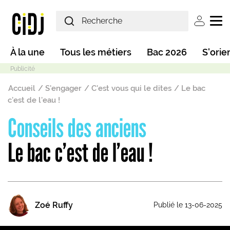
Aller au contenu principal
User ac
Main navigation
À la une
Tous les métiers
Bac 2026
S'orie
Fil d'Ariane
Accueil
S'engager
C'est vous qui le dites
Le bac
c’est de l’eau !
Conseils des anciens
Mode sombre
Le bac c’est de l’eau !
Zoé Ruffy
Publié le 13-06-2025