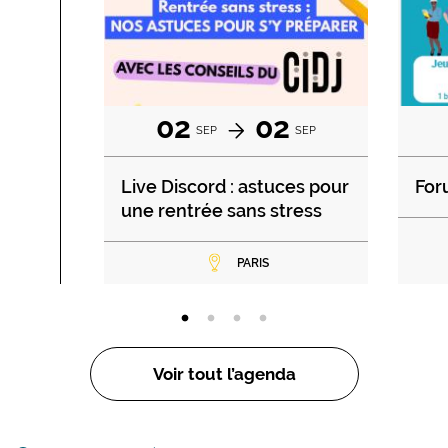
02
02
SEP
SEP
Live Discord : astuces pour
For
une rentrée sans stress
PARIS
Voir tout l’agenda