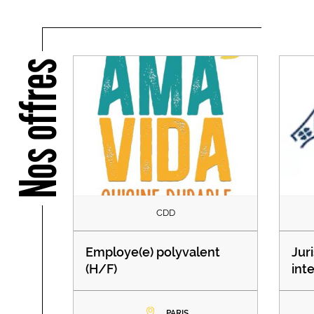
Nos offres
CDD
Employe(e) polyvalent
Juri
(H/F)
int
PARIS