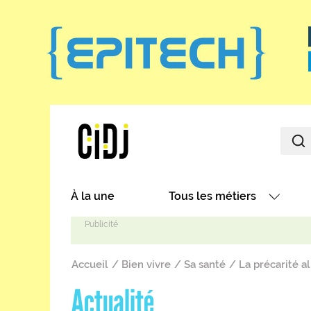
Aller au contenu principal
Main navigation
À la une
Tous les métiers
Avec nos focus métiers
Fil d'Ariane
Avec nos fiches métiers
Accueil
Bien vivre
Sa santé
La précarité a
Les métiers par secteurs
Actualité
Les métiers par centres d'in