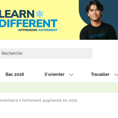
Bac 2026
S'orienter
Travailler
Avec nos fiches diplômes
Les offres de
Avec nos fiches métiers
Les offres à 
limentaire a fortement augmenté en 2022
Au collège
Dénicher un 
térêt
Alternance : les formations des école
Décrocher un