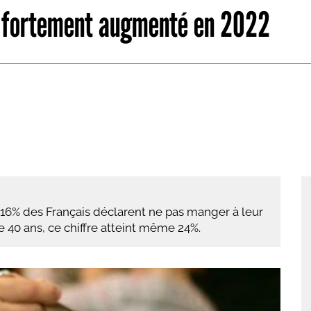
 a fortement augmenté en 2022
abétique
Après la 3eme
Les secteurs
Avec Parcoursup
Les écoles se présentent
Après le bac
Grâce à l'alternance
Avec nos focus diplômes
Apprendre autrement
16% des Français déclarent ne pas manger à leur
Avec nos focus métiers
 40 ans, ce chiffre atteint même 24%.