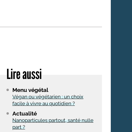
 qui embauchent
S'engager pour une cause
Ses déplacements
Créer son entreprise
Sa vie affective
C'est vous qui le dites
Sa santé
Ses démarches administrat
Face à la justice
Lire aussi
Ses loisirs
Ses vacances
Menu végétal
À l'étranger
Végan ou végétarien : un choix
facile à vivre au quotidien ?
Découvrir le monde
Actualité
Nanoparticules partout, santé nulle
part ?