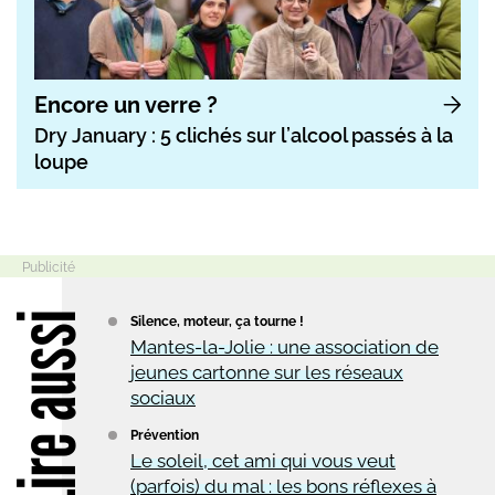
Encore un verre ?
Dry January : 5 clichés sur l’alcool passés à la
loupe
Lire aussi
Silence, moteur, ça tourne !
Mantes-la-Jolie : une association de
jeunes cartonne sur les réseaux
sociaux
Prévention
Le soleil, cet ami qui vous veut
(parfois) du mal : les bons réflexes à