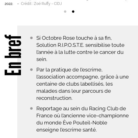
2022.
Crédit : Zoé Ruffy - CIDJ
En bref
Si Octobre Rose touche à sa fin,
Solution R.I.P.O.S.T.E. sensibilise toute
l’année à la lutte contre le cancer du
sein.
Par la pratique de l’escrime,
l’association accompagne, grâce à une
centaine de clubs labellisés, les
malades dans leur parcours de
reconstruction.
Reportage au sein du Racing Club de
France où l’ancienne vice-championne
du monde Ève Pouteil-Noble
enseigne l’escrime santé.