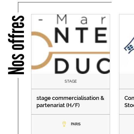
Nos offres
STAGE
stage commercialisation &
Con
partenariat (H/F)
Sto
PARIS