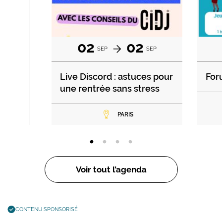
02
02
SEP
SEP
Live Discord : astuces pour
For
une rentrée sans stress
PARIS
Voir tout l’agenda
CONTENU SPONSORISÉ