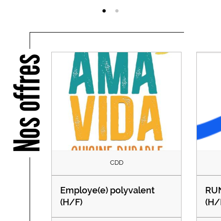
Nos offres
CDD
Employe(e) polyvalent
RU
(H/F)
(H/