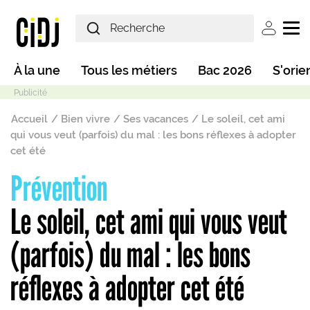
Aller au contenu principal
User ac
Main navigation
À la une
Tous les métiers
Bac 2026
S'orie
Fil d'Ariane
Accueil
Bien vivre
Ses vacances
Le soleil, cet ami
qui vous veut (parfois) du mal : les bons réflexes à adopter
cet été
Prévention
Mode sombre
Le soleil, cet ami qui vous veut
(parfois) du mal : les bons
réflexes à adopter cet été