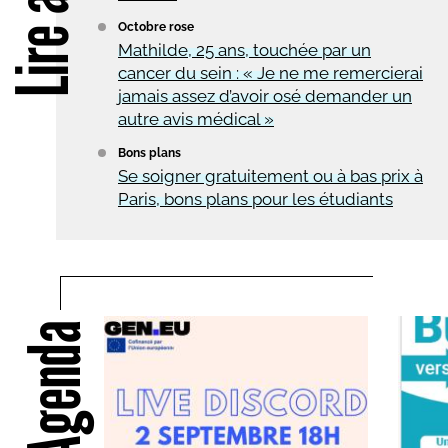
Lire aussi
Octobre rose
Mathilde, 25 ans, touchée par un
cancer du sein : « Je ne me remercierai
jamais assez d’avoir osé demander un
autre avis médical »
Bons plans
Se soigner gratuitement ou à bas prix à
Paris, bons plans pour les étudiants
Agenda