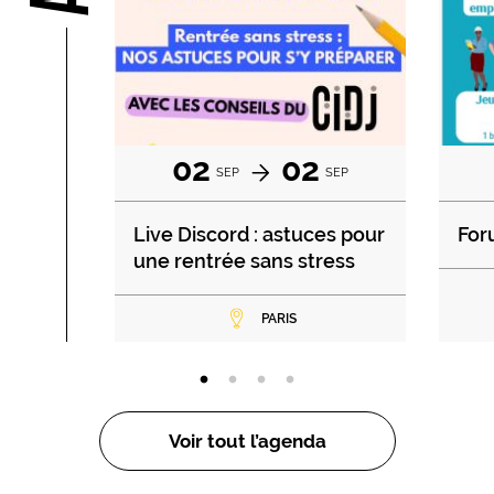
02
02
SEP
SEP
Live Discord : astuces pour
For
une rentrée sans stress
PARIS
Voir tout l’agenda