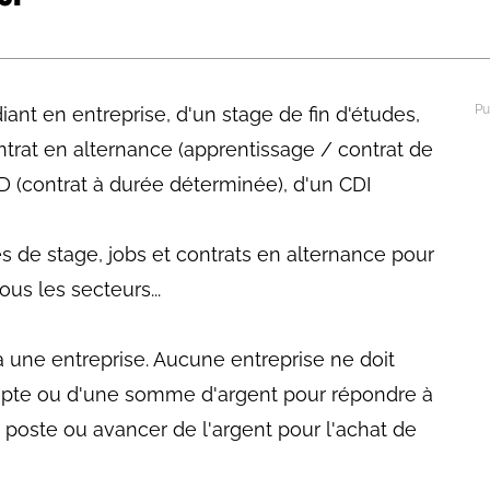
abétique
Après la 3eme
Les secteurs
Avec Parcoursup
ant en entreprise, d'un stage de fin d'études,
Les écoles se présentent
ontrat en alternance (apprentissage / contrat de
Après le bac
D (contrat à durée déterminée), d'un CDI
Grâce à l'alternance
es de stage, jobs et contrats en alternance pour
Avec nos focus diplômes
us les secteurs...
Apprendre autrement
Avec nos focus métiers
à une entreprise. Aucune entreprise ne doit
pte ou d'une somme d'argent pour répondre à
 poste ou avancer de l'argent pour l'achat de