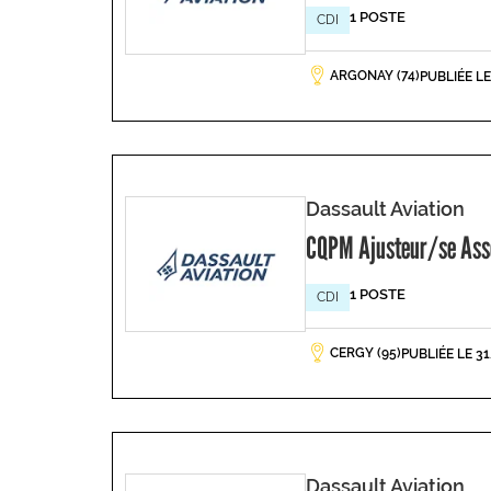
1 POSTE
CDI
ARGONAY (74)
PUBLIÉE L
Dassault Aviation
CQPM Ajusteur/se Asse
1 POSTE
CDI
CERGY (95)
PUBLIÉE LE 3
Dassault Aviation