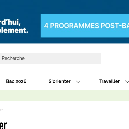
Bac 2026
S'orienter
Travailler
Avec nos fiches diplômes
Les offres de
Avec nos fiches métiers
Les offres à 
er
Au collège
Dénicher un 
er
térêt
Alternance : les formations des école
Décrocher un