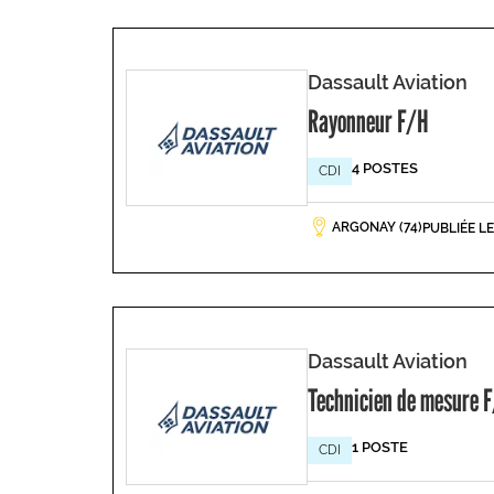
Dassault Aviation
Rayonneur F/H
4 POSTES
CDI
ARGONAY (74)
PUBLIÉE L
Dassault Aviation
Technicien de mesure 
1 POSTE
CDI