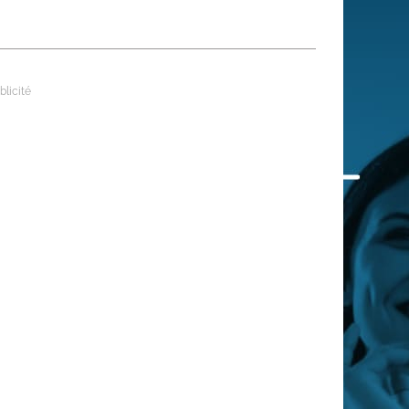
 qui embauchent
S'engager pour une cause
Ses déplacements
Créer son entreprise
Sa vie affective
C'est vous qui le dites
Sa santé
Ses démarches administrat
Face à la justice
Ses loisirs
Ses vacances
À l'étranger
Découvrir le monde