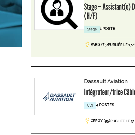
Stage – Assistant(e) D
(H/F)
1 POSTE
Stage
PARIS (75)
PUBLIÉE LE 17
Dassault Aviation
Intégrateur/trice Câb
4 POSTES
CDI
CERGY (95)
PUBLIÉE LE 3