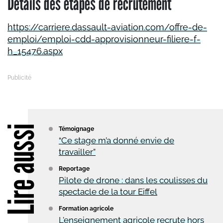
Détails des étapes de recrutement
https://carriere.dassault-aviation.com/offre-de-
emploi/emploi-cdd-approvisionneur-filiere-f-
h_15476.aspx
Lire aussi
Témoignage
“Ce stage m’a donné envie de
travailler”
Reportage
Pilote de drone : dans les coulisses du
spectacle de la tour Eiffel
Formation agricole
L'enseignement agricole recrute hors