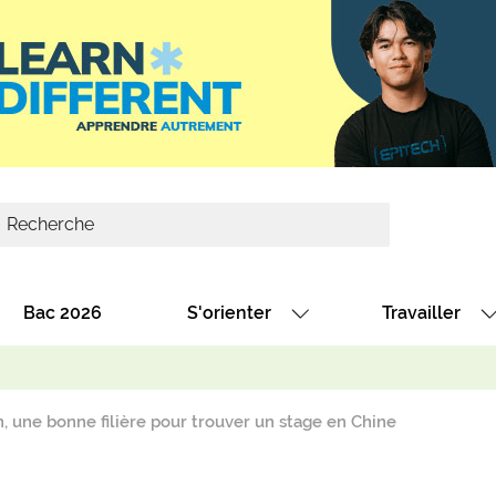
Bac 2026
S'orienter
Travailler
Avec nos fiches diplômes
Les offres de
Avec nos fiches métiers
Les offres à 
, une bonne filière pour trouver un stage en Chine
Au collège
Dénicher un 
térêt
Alternance : les formations des école
Décrocher un