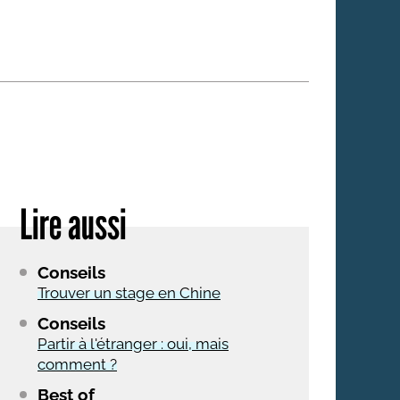
 qui embauchent
S'engager pour une cause
Ses déplacements
Créer son entreprise
Sa vie affective
C'est vous qui le dites
Sa santé
Ses démarches administrat
Face à la justice
Lire aussi
Ses loisirs
Ses vacances
Conseils
À l'étranger
Trouver un stage en Chine
Découvrir le monde
Conseils
Partir à l'étranger : oui, mais
comment ?
Best of