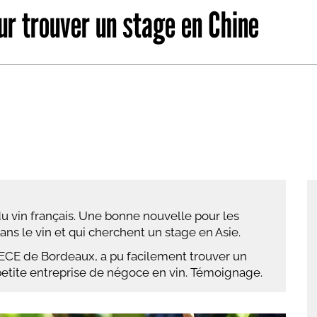
our trouver un stage en Chine
abétique
Après la 3eme
Les secteurs
Avec Parcoursup
Les écoles se présentent
Après le bac
Grâce à l'alternance
Avec nos focus diplômes
Apprendre autrement
 vin français. Une bonne nouvelle pour les
Avec nos focus métiers
ans le vin et qui cherchent un stage en Asie.
 l'ECE de Bordeaux, a pu facilement trouver un
petite entreprise de négoce en vin. Témoignage.