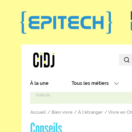
Aller au contenu principal
Main navigation
À la une
Tous les métiers
Avec nos focus métiers
Fil d'Ariane
Avec nos fiches métiers
Accueil
Bien vivre
À l'étranger
Vivre en Ch
Les métiers par secteurs
Conseils
Les métiers par centres d'in