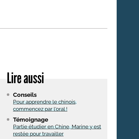
 qui embauchent
S'engager pour une cause
Ses déplacements
Créer son entreprise
Sa vie affective
C'est vous qui le dites
Sa santé
Ses démarches administrat
Face à la justice
Lire aussi
Ses loisirs
Ses vacances
Conseils
À l'étranger
Pour apprendre le chinois,
commencez par l'oral !
Découvrir le monde
Témoignage
Partie étudier en Chine, Marine y est
restée pour travailler