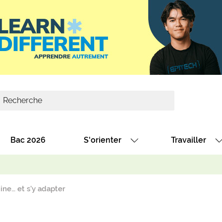
Bac 2026
S'orienter
Travailler
Avec nos fiches diplômes
Les offres de
Avec nos fiches métiers
Les offres à 
ine… et s'y adapter
Au collège
Dénicher un 
térêt
Alternance : les formations des école
Décrocher un