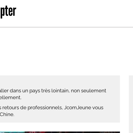
apter
abétique
Après la 3eme
Les secteurs
Avec Parcoursup
Les écoles se présentent
Après le bac
Grâce à l'alternance
Avec nos focus diplômes
Apprendre autrement
aller dans un pays très lointain, non seulement
Avec nos focus métiers
ellement.
les retours de professionnels, JcomJeune vous
 Chine.