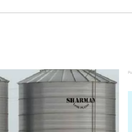
abétique
Après la 3eme
Les secteurs
Avec Parcoursup
Les écoles se présentent
Après le bac
Grâce à l'alternance
Avec nos focus diplômes
Apprendre autrement
Avec nos focus métiers