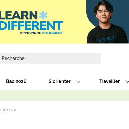
Bac 2026
S'orienter
Travailler
Avec nos fiches diplômes
Les offres de
Avec nos fiches métiers
Les offres à 
 de silo
Au collège
Dénicher un 
térêt
Alternance : les formations des école
Décrocher un