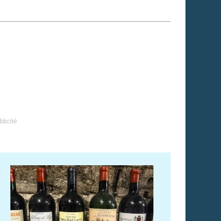
 qui embauchent
S'engager pour une cause
Ses déplacements
Créer son entreprise
Sa vie affective
C'est vous qui le dites
Sa santé
Ses démarches administrat
Face à la justice
Ses loisirs
Ses vacances
À l'étranger
Découvrir le monde