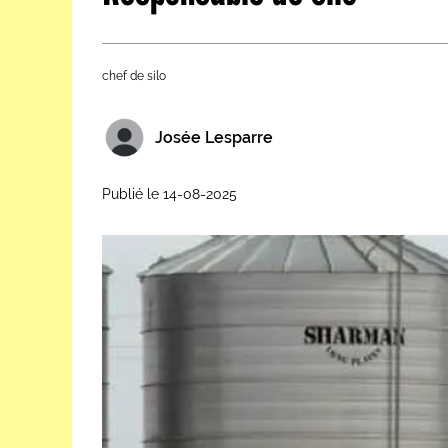
Les métiers par ordre alph
chef de silo
Josée Lesparre
Publié le 14-08-2025