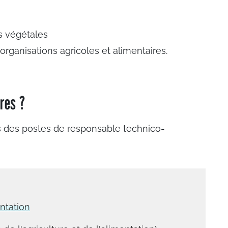
s végétales
rganisations agricoles et alimentaires.
ères ?
s des postes de responsable technico-
entation