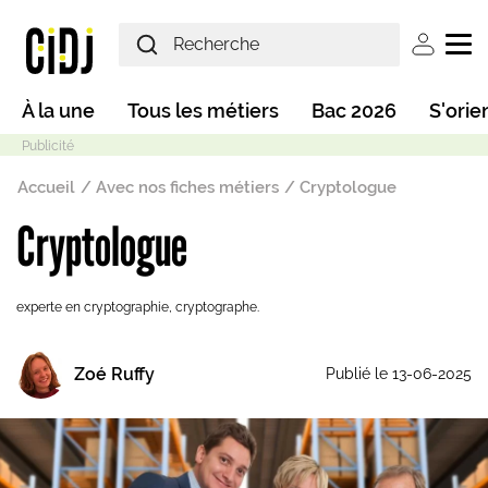
Aller au contenu principal
User ac
Main navigation
À la une
Tous les métiers
Bac 2026
S'orie
Fil d'Ariane
Accueil
Avec nos fiches métiers
Cryptologue
Cryptologue
Mode sombre
experte en cryptographie, cryptographe.
Zoé Ruffy
Publié le 13-06-2025