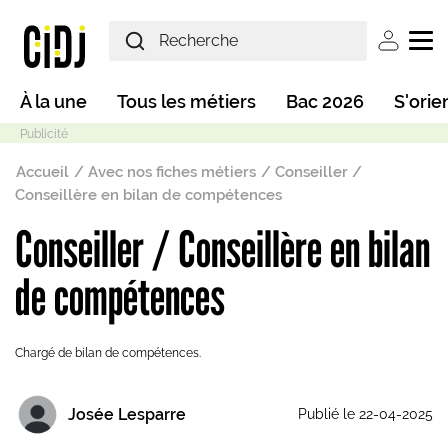
Aller au contenu principal
User ac
Main navigation
À la une
Tous les métiers
Bac 2026
S'orie
Fil d'Ariane
Accueil
Avec nos fiches métiers
Conseiller /
Conseillère en bilan de compétences
Conseiller / Conseillère en bilan
Mode sombre
de compétences
Chargé de bilan de compétences.
Josée Lesparre
Publié le 22-04-2025