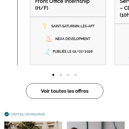
Front Office Internship
Ser
(H/F)
– C
(10
SAINT-SATURNIN-LÈS-APT
NEXA DEVELOPMENT
PUBLIÉE LE 02/07/2026
Voir toutes les offres
CONTENU SPONSORISÉ