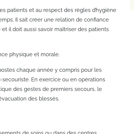
 des patients et au respect des règles d’hygiène
emps. Il sait créer une relation de confiance
et il doit aussi savoir maîtriser des patients
nce physique et morale.
 postes chaque année y compris pour les
r-secouriste. En exercice ou en opérations
atique des gestes de premiers secours, le
évacuation des blessés.
issements de soins ou dans des centres