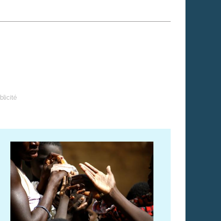
 qui embauchent
S'engager pour une cause
Ses déplacements
Créer son entreprise
Sa vie affective
C'est vous qui le dites
Sa santé
Ses démarches administrat
Face à la justice
Ses loisirs
Ses vacances
À l'étranger
Découvrir le monde