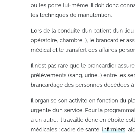
ou les porte lui-même. Il doit donc conn
les techniques de manutention.
Lors de la conduite d’un patient d’un lieu
opératoire, chambre...), le brancardier a
médical et le transfert des affaires perso
Il n’est pas rare que le brancardier assur
prélèvements (sang, urine...) entre les se
brancardage des personnes décédées à l
Il organise son activité en fonction du p
urgente d’un service. Pour la programmati
à un autre, il travaille donc en étroite c
médicales : cadre de santé,
infirmiers
, a