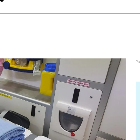
abétique
Après la 3eme
Les secteurs
Avec Parcoursup
Les écoles se présentent
Après le bac
Grâce à l'alternance
Avec nos focus diplômes
Apprendre autrement
Avec nos focus métiers