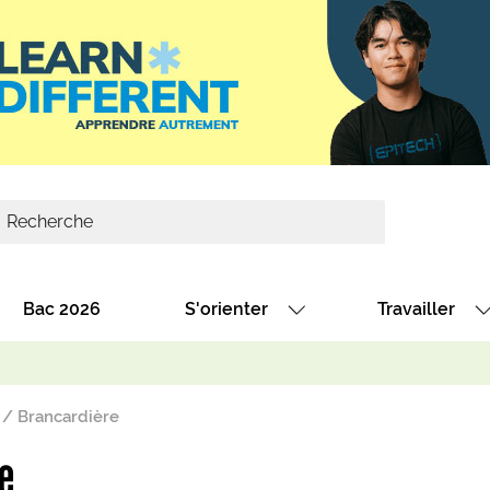
Bac 2026
S'orienter
Travailler
Avec nos fiches diplômes
Les offres de
Avec nos fiches métiers
Les offres à 
 / Brancardière
Au collège
Dénicher un 
e
térêt
Alternance : les formations des école
Décrocher un