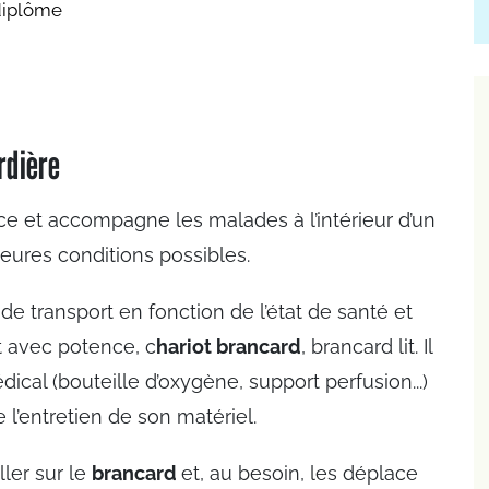
diplôme
rdière
e et accompagne les malades à l’intérieur d’un
leures conditions possibles.
 de transport en fonction de l’état de santé et
nt avec potence, c
hariot brancard
, brancard lit. Il
cal (bouteille d’oxygène, support perfusion...)
e l’entretien de son matériel.
ller sur le
brancard
et, au besoin, les déplace