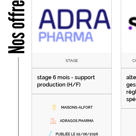
Nos offres
STAGE
C
stage 6 mois - support
alt
production (H/F)
ges
règ
spé
MAISONS-ALFORT
ADRAGOS PHARMA
PUBLIÉE LE 02/06/2026