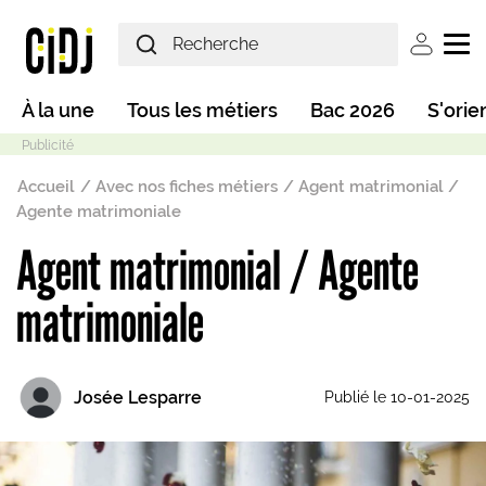
Aller au contenu principal
User ac
Main navigation
À la une
Tous les métiers
Bac 2026
S'orie
Fil d'Ariane
Accueil
Avec nos fiches métiers
Agent matrimonial /
Agente matrimoniale
Agent matrimonial / Agente
Mode sombre
matrimoniale
Josée Lesparre
Publié le 10-01-2025