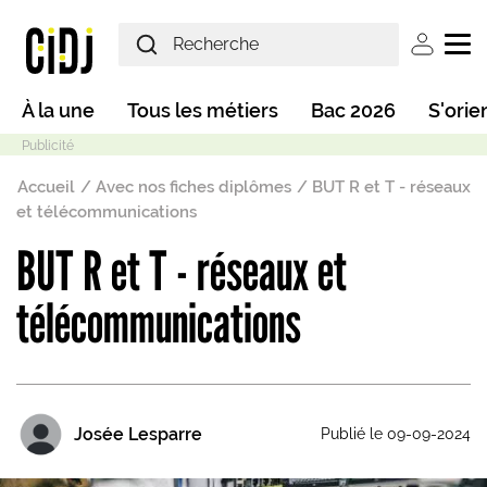
Aller au contenu principal
User ac
Main navigation
À la une
Tous les métiers
Bac 2026
S'orie
Fil d'Ariane
Accueil
Avec nos fiches diplômes
BUT R et T - réseaux
et télécommunications
BUT R et T - réseaux et
Mode sombre
télécommunications
Josée Lesparre
Publié le 09-09-2024