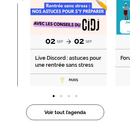
02
02
SEP
SEP
Live Discord : astuces pour
For
une rentrée sans stress
PARIS
Voir tout l’agenda