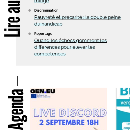
Lire aussi
mitigé
Discrimination
Pauvreté et précarité : la double peine
du handicap
Reportage
Quand les échecs gomment les
différences pour élever les
compétences
Agenda