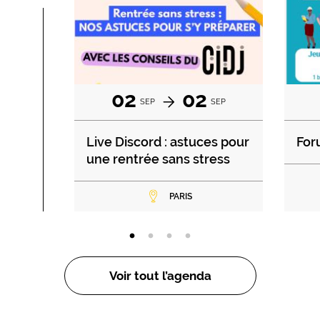
02
02
SEP
SEP
Live Discord : astuces pour
For
une rentrée sans stress
PARIS
Voir tout l’agenda