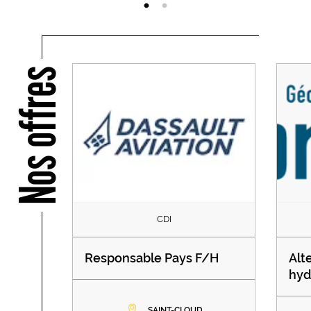
Nos offres
CDI
Responsable Pays F/H
Alt
hyd
SAINT-CLOUD