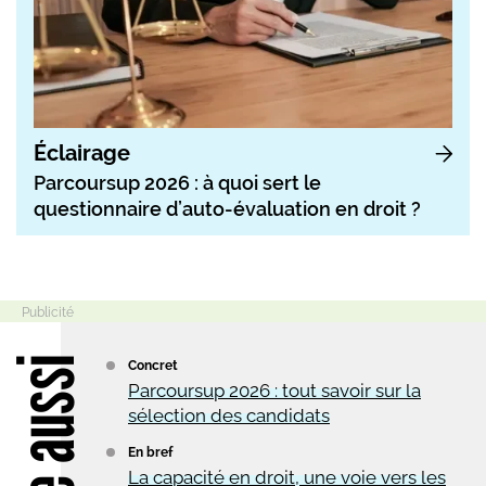
Éclairage
Parcoursup 2026 : à quoi sert le
questionnaire d’auto-évaluation en droit ?
Lire aussi
Concret
Parcoursup 2026 : tout savoir sur la
sélection des candidats
En bref
La capacité en droit, une voie vers les