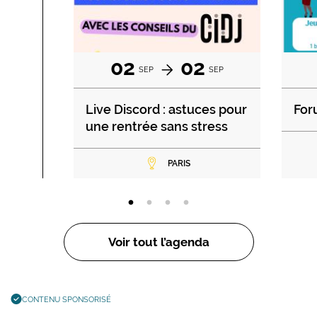
02
02
SEP
SEP
Live Discord : astuces pour
For
une rentrée sans stress
PARIS
Voir tout l’agenda
CONTENU SPONSORISÉ