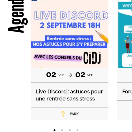
Agenda
02
02
SEP
SEP
Live Discord : astuces pour
For
une rentrée sans stress
PARIS