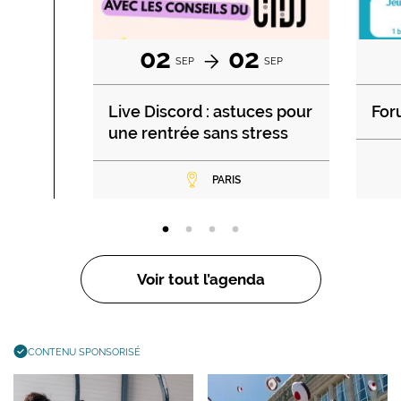
02
02
SEP
SEP
Live Discord : astuces pour
For
une rentrée sans stress
PARIS
Voir tout l’agenda
CONTENU SPONSORISÉ