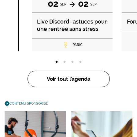
02
02
SEP
SEP
Live Discord : astuces pour
For
une rentrée sans stress
PARIS
Voir tout l’agenda
CONTENU SPONSORISÉ