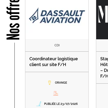
Nos offres
CDI
Coordinateur logistique
Sta
client sur site F/H
Hôt
– D
F/
ORANGE
PUBLIÉE LE 23/07/2026