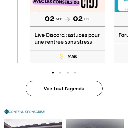
02
02
SEP
SEP
Live Discord : astuces pour
For
une rentrée sans stress
PARIS
Voir tout l’agenda
CONTENU SPONSORISÉ