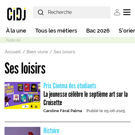
Aller au contenu principal
User ac
Main navigation
À la une
Tous les métiers
Bac 2026
S'orie
Fil d'Ariane
Accueil
Bien vivre
Ses loisirs
Ses loisirs
Mode sombre
Prix Cinéma des étudiants
La jeunesse célèbre le septième art sur la
Croisette
Caroline Féral Palma
Publié le
05-06-2025
Histoire