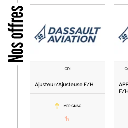
Nos offres
CDI
C
Ajusteur/Ajusteuse F/H
APP
F/
MÉRIGNAC