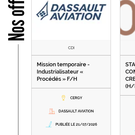
Nos offres
CDI
Mission temporaire -
STA
Industrialisateur «
CO
Procédés » F/H
CR
(H/
CERGY
DASSAULT AVIATION
PUBLIÉE LE 21/07/2026