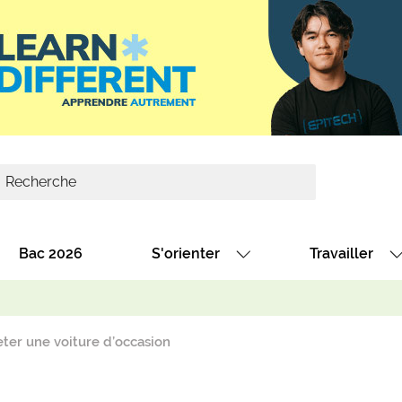
Bac 2026
S'orienter
Travailler
Avec nos fiches diplômes
Les offres de
Avec nos fiches métiers
Les offres à 
ter une voiture d’occasion
Au collège
Dénicher un 
térêt
Alternance : les formations des école
Décrocher un