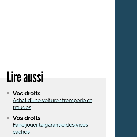
 qui embauchent
S'engager pour une cause
Ses déplacements
Créer son entreprise
Sa vie affective
C'est vous qui le dites
Sa santé
Ses démarches administrat
Face à la justice
Lire aussi
Ses loisirs
Ses vacances
Vos droits
À l'étranger
Achat d’une voiture : tromperie et
fraudes
Découvrir le monde
Vos droits
Faire jouer la garantie des vices
cachés