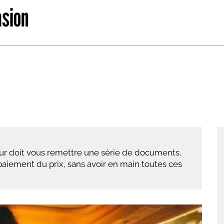
asion
abétique
Après la 3eme
Les secteurs
Avec Parcoursup
Les écoles se présentent
Après le bac
Grâce à l'alternance
Avec nos focus diplômes
Apprendre autrement
ur doit vous remettre une série de documents.
Avec nos focus métiers
aiement du prix, sans avoir en main toutes ces