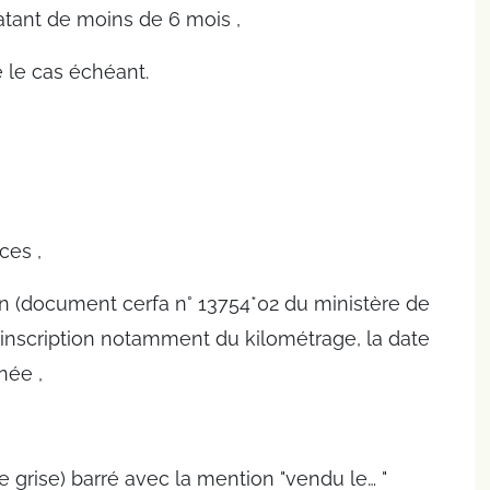
atant de moins de 6 mois ,
e le cas échéant.
ces ,
ion (document cerfa n° 13754*02 du ministère de
ec inscription notamment du kilométrage, la date
née ,
rte grise) barré avec la mention "vendu le… "