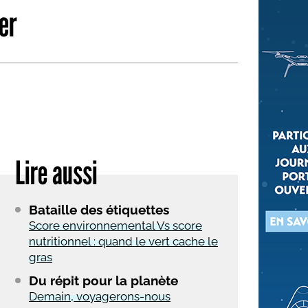
er
 qui embauchent
S'engager pour une cause
Ses déplacements
Créer son entreprise
Sa vie affective
C'est vous qui le dites
Sa santé
Ses démarches administrat
Face à la justice
Lire aussi
Ses loisirs
Ses vacances
Bataille des étiquettes
À l'étranger
Score environnemental Vs score
nutritionnel : quand le vert cache le
Découvrir le monde
gras
Du répit pour la planète
Demain, voyagerons-nous