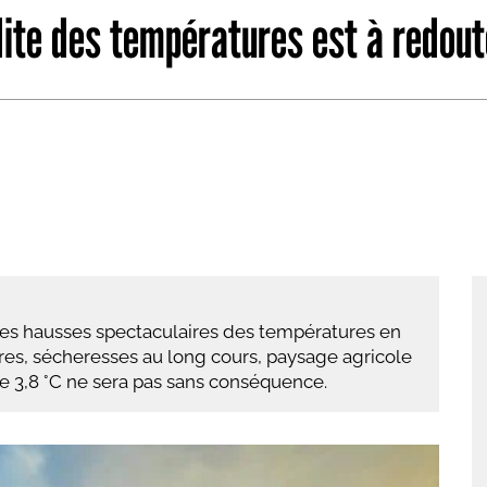
dite des températures est à redout
abétique
Après la 3eme
Les secteurs
Avec Parcoursup
Les écoles se présentent
Après le bac
Grâce à l'alternance
Avec nos focus diplômes
Apprendre autrement
es hausses spectaculaires des températures en
Avec nos focus métiers
aires, sécheresses au long cours, paysage agricole
e 3,8 °C ne sera pas sans conséquence.