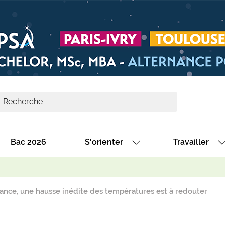
Bac 2026
S'orienter
Travailler
Avec nos fiches diplômes
Les offres de
Avec nos fiches métiers
Les offres à 
ance, une hausse inédite des températures est à redouter
Au collège
Dénicher un 
térêt
Alternance : les formations des école
Décrocher un