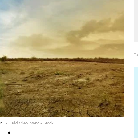
r
Crédit : leolintang - iStock