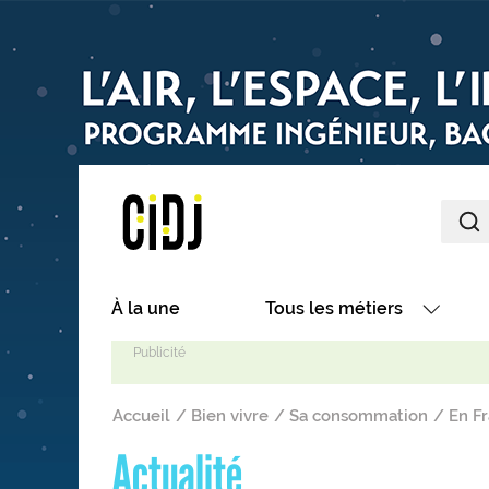
Aller au contenu principal
Main navigation
À la une
Tous les métiers
Avec nos focus métiers
Fil d'Ariane
Avec nos fiches métiers
Accueil
Bien vivre
Sa consommation
En Fr
Les métiers par secteurs
Actualité
Les métiers par centres d'in