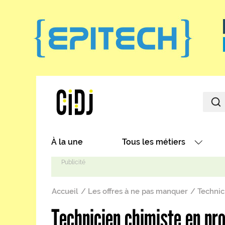
Aller au contenu principal
Main navigation
À la une
Tous les métiers
Avec nos focus métiers
Fil d'Ariane
Avec nos fiches métiers
Accueil
Les offres à ne pas manquer
Technic
Les métiers par secteurs
Technicien chimiste en pr
Les métiers par centres d'in