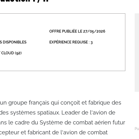
abétique
Après la 3eme
Les secteurs
Avec Parcoursup
OFFRE PUBLIÉE LE 27/05/2026
Les écoles se présentent
S DISPONIBLES
EXPÉRIENCE REQUISE : 3
Après le bac
 CLOUD (92)
Grâce à l'alternance
Avec nos focus diplômes
Apprendre autrement
Avec nos focus métiers
t un groupe français qui conçoit et fabrique des
et des systèmes spatiaux. Leader de l'avion de
ns le cadre du Système de combat aérien futur
epteur et fabricant de l'avion de combat