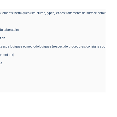
tements thermiques (structures, types) et des traitements de surface serait
 du laboratoire
tion
rocessus logiques et méthodologiques (respect de procédures, consignes ou
nementaux)
es