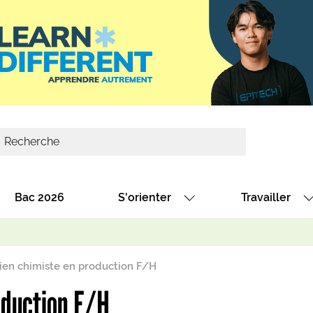
Bac 2026
S'orienter
Travailler
Avec nos fiches diplômes
Les offres de
Avec nos fiches métiers
Les offres à 
ien chimiste en production F/H
Au collège
Dénicher un 
oduction F/H
térêt
Alternance : les formations des école
Décrocher un