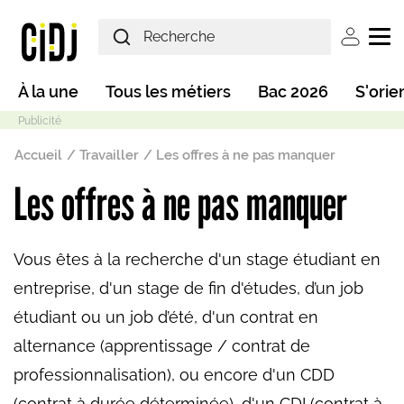
Aller au contenu principal
User ac
Main navigation
À la une
Tous les métiers
Bac 2026
S'orie
Fil d'Ariane
Accueil
Travailler
Les offres à ne pas manquer
Les offres à ne pas manquer
Mode sombre
Vous êtes à la recherche d'un stage étudiant en
entreprise, d'un stage de fin d'études, d’un job
étudiant ou un job d’été, d'un contrat en
alternance (apprentissage / contrat de
professionnalisation), ou encore d'un CDD
(contrat à durée déterminée), d'un CDI (contrat à