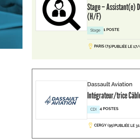
Stage – Assistant(e) D
(H/F)
1 POSTE
Stage
PARIS (75)
PUBLIÉE LE 17
Dassault Aviation
Intégrateur/trice Câb
4 POSTES
CDI
CERGY (95)
PUBLIÉE LE 3