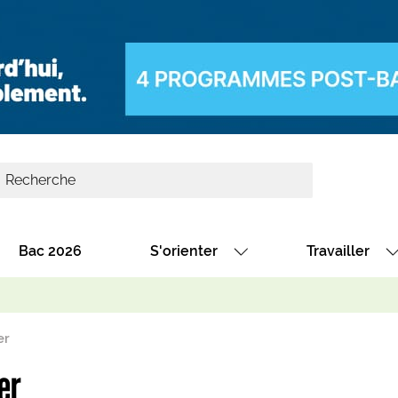
Bac 2026
S'orienter
Travailler
Avec nos fiches diplômes
Les offres de
Avec nos fiches métiers
Les offres à 
er
Au collège
Dénicher un 
er
térêt
Alternance : les formations des école
Décrocher un