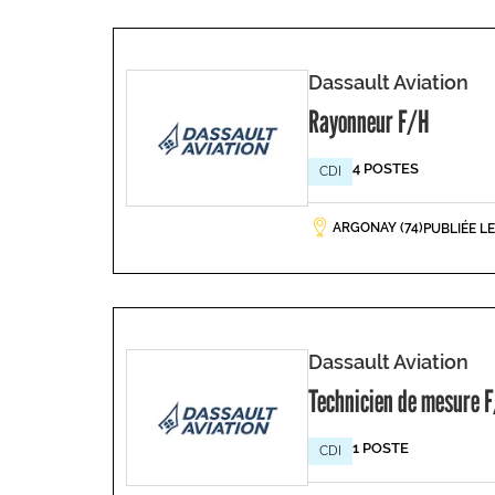
Dassault Aviation
Rayonneur F/H
4 POSTES
CDI
ARGONAY (74)
PUBLIÉE L
Dassault Aviation
Technicien de mesure 
1 POSTE
CDI