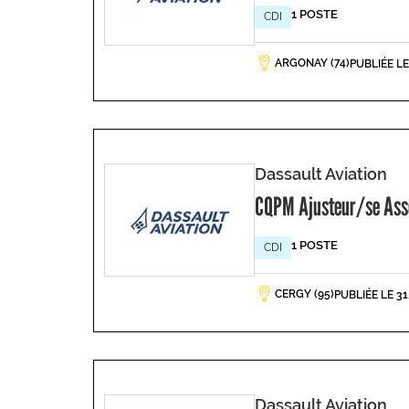
1 POSTE
CDI
ARGONAY (74)
PUBLIÉE L
Dassault Aviation
CQPM Ajusteur/se Asse
1 POSTE
CDI
CERGY (95)
PUBLIÉE LE 3
Dassault Aviation