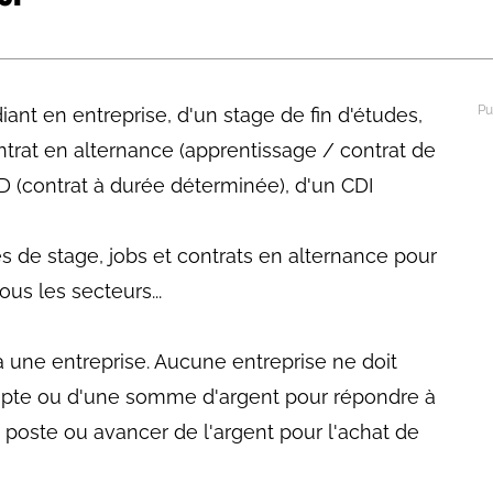
abétique
Après la 3eme
Les secteurs
Avec Parcoursup
ant en entreprise, d'un stage de fin d'études,
Les écoles se présentent
ontrat en alternance (apprentissage / contrat de
Après le bac
D (contrat à durée déterminée), d'un CDI
Grâce à l'alternance
es de stage, jobs et contrats en alternance pour
Avec nos focus diplômes
us les secteurs...
Apprendre autrement
Avec nos focus métiers
à une entreprise. Aucune entreprise ne doit
pte ou d'une somme d'argent pour répondre à
 poste ou avancer de l'argent pour l'achat de