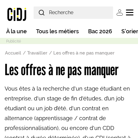
Aller au contenu principal
User ac
Main navigation
À la une
Tous les métiers
Bac 2026
S'orie
Fil d'Ariane
Accueil
Travailler
Les offres à ne pas manquer
Les offres à ne pas manquer
Mode sombre
Vous êtes à la recherche d'un stage étudiant en
entreprise, d'un stage de fin d'études, d’un job
étudiant ou un job d’été, d'un contrat en
alternance (apprentissage / contrat de
professionnalisation), ou encore d'un CDD
(contrat à durée déterminée), d'un CDI (contrat à