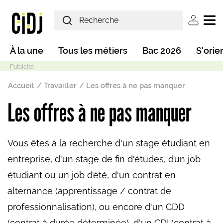
Aller au contenu principal
User ac
Main navigation
À la une
Tous les métiers
Bac 2026
S'orie
Fil d'Ariane
Accueil
Travailler
Les offres à ne pas manquer
Les offres à ne pas manquer
Mode sombre
Vous êtes à la recherche d'un stage étudiant en
entreprise, d'un stage de fin d'études, d’un job
étudiant ou un job d’été, d'un contrat en
alternance (apprentissage / contrat de
professionnalisation), ou encore d'un CDD
(contrat à durée déterminée), d'un CDI (contrat à