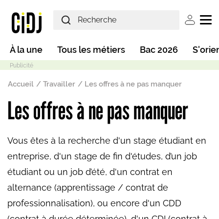
Aller au contenu principal
User ac
Main navigation
À la une
Tous les métiers
Bac 2026
S'orie
Fil d'Ariane
Accueil
Travailler
Les offres à ne pas manquer
Les offres à ne pas manquer
Mode sombre
Vous êtes à la recherche d'un stage étudiant en
entreprise, d'un stage de fin d'études, d’un job
étudiant ou un job d’été, d'un contrat en
alternance (apprentissage / contrat de
professionnalisation), ou encore d'un CDD
(contrat à durée déterminée), d'un CDI (contrat à