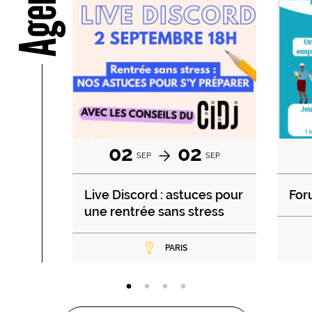
Agenda
02
02
SEP
SEP
Live Discord : astuces pour
For
une rentrée sans stress
PARIS