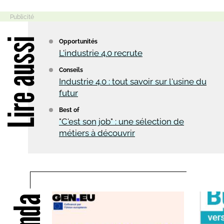
Lire aussi
Opportunités
L'industrie 4.0 recrute
Conseils
Industrie 4.0 : tout savoir sur l'usine du
futur
Best of
"C'est son job" : une sélection de
métiers à découvrir