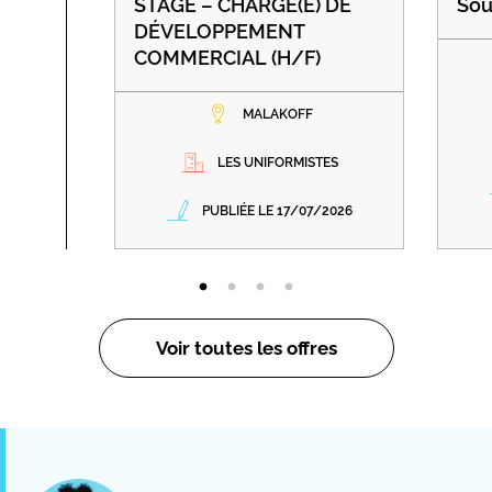
STAGE – CHARGÉ(E) DE
Sou
DÉVELOPPEMENT
COMMERCIAL (H/F)
MALAKOFF
LES UNIFORMISTES
PUBLIÉE LE 17/07/2026
Voir toutes les offres